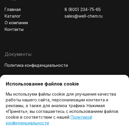
Главная
8 (800) 234-75-65
Каталог
sales@well-chem.ru
О компании
Контакты
Документы
Политика конфиденциальности
Использование файлов cookie
Компания
Мы используем файлы cookie для улучшения качества
работы нашего сайта, персонализации контента и
ООО «ВЕЛЛХИМ» 606000, Нижегородская область, г.
рекламы, а также для анализа трафика. Нажимая
Дзержинск, ул. Либкнехта, д. 12Ж, к.1, офис 4
«Принять», вы соглашаетесь с использованием файлов
ИНН: 5249162633 КПП: 524901001
cookie в соответствии с нашей
Политикой
конфиденциальности