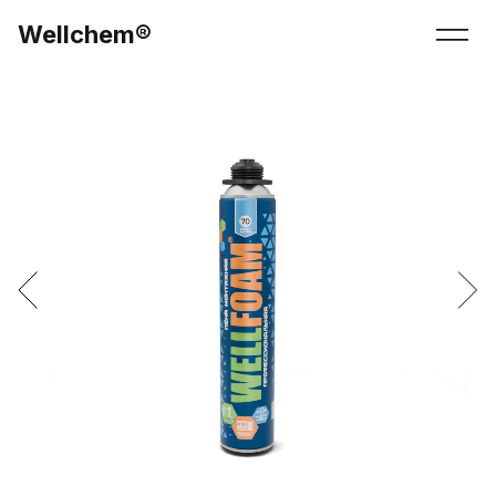
Wellchem
®
Перек