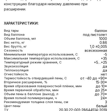
конструкцию благодаря низкому давлению при
расширении.
ХАРАКТЕРИСТИКИ:
Вид тары
баллон
Вид баллона
под пистолет
Объем баллона, мл
1000
Вес нетто, кг
0.86
Вес брутто, кг
1,0 ±0,005
Сезонность
всесезонная
Минимальная температура использования, С
-5
Максимальная температура использования, С
+35
Температурный режим хранения, С
+5…+25
Звукоизоляция
да
Теплоизоляция
да
Огнестойкость
нет
Термостойкость отвердевшей пены, С
от -40 до +90*
Вторичное расширение, %
15-30*
Время образования поверхностной плёнки, мин
до 10*
Время первичной обработки, мин
до 25*
Объем пены в баллоне (выход), л
до 70*
Время полной полимеризации, ч
24*
Рекомендуемая толщина слоя пены, см
3
Цвет пены
белый
ТУ
20.30.22-001-28644514-2019