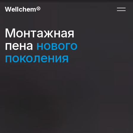
Wellchem
®
Перек
Монтажная
пена
нового
поколения